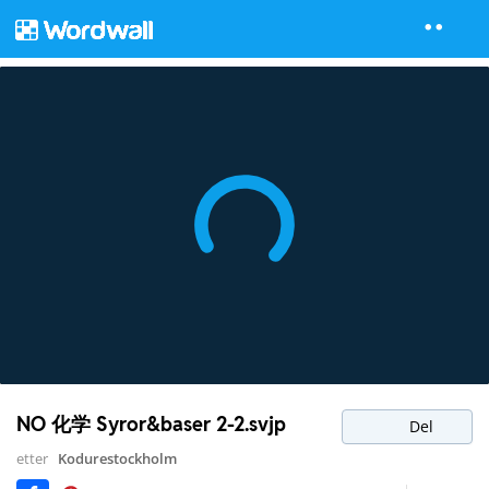
NO 化学 Syror&baser 2-2.svjp
Del
etter
Kodurestockholm