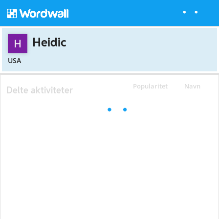
Heidic
USA
Popularitet
Navn
Delte aktiviteter