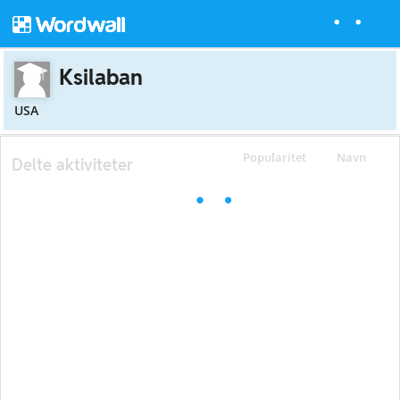
Ksilaban
USA
Popularitet
Navn
Delte aktiviteter