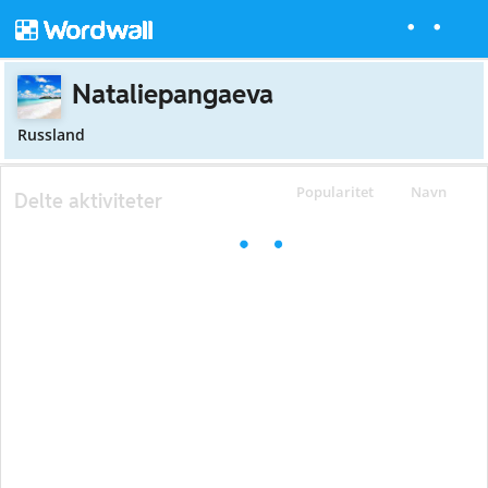
Nataliepangaeva
Russland
Popularitet
Navn
Delte aktiviteter