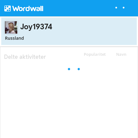
Joy19374
Russland
Popularitet
Navn
Delte aktiviteter