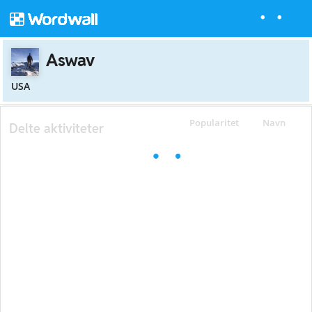
Aswav
USA
Popularitet
Navn
Delte aktiviteter