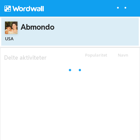
Abmondo
USA
Popularitet
Navn
Delte aktiviteter