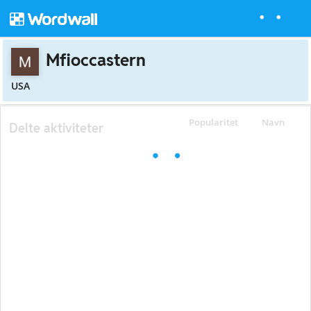
Mfioccastern
USA
Popularitet
Navn
Delte aktiviteter