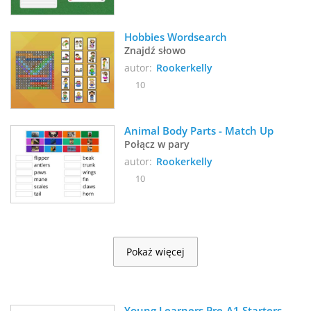
Hobbies Wordsearch
Znajdź słowo
autor:
Rookerkelly
10
Animal Body Parts - Match Up
Połącz w pary
autor:
Rookerkelly
10
Pokaż więcej
Young Learners Pre-A1 Starters 