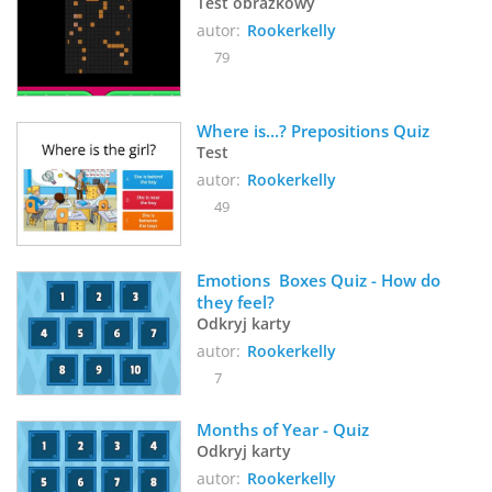
Test obrazkowy
autor:
Rookerkelly
79
Where is...? Prepositions Quiz
Test
autor:
Rookerkelly
49
Emotions  Boxes Quiz - How do 
they feel?
Odkryj karty
autor:
Rookerkelly
7
Months of Year - Quiz
Odkryj karty
autor:
Rookerkelly