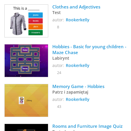
Clothes and Adjectives
Test
autor:
Rookerkelly
8
Hobbies - Basic for young children - 
Maze Chase
Labirynt
autor:
Rookerkelly
24
Memory Game - Hobbies
Patrz i zapamiętaj
autor:
Rookerkelly
43
Rooms and Furniture Image Quiz