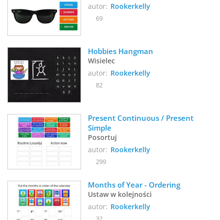
autor:
Rookerkelly
69
Hobbies Hangman
Wisielec
autor:
Rookerkelly
82
Present Continuous / Present 
Simple
Posortuj
autor:
Rookerkelly
299
Months of Year - Ordering
Ustaw w kolejności
autor:
Rookerkelly
32