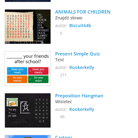
ANIMALS FOR CHILDREN
Znajdź słowo
autor:
Biscuit64b
6
Present Simple Quiz
Test
autor:
Rookerkelly
211
Preposition Hangman
Wisielec
autor:
Rookerkelly
99
Cartoni