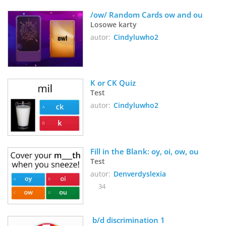
/ow/ Random Cards ow and ou
Losowe karty
autor:
Cindyluwho2
K or CK Quiz
Test
autor:
Cindyluwho2
Fill in the Blank: oy, oi, ow, ou
Test
autor:
Denverdyslexia
34
 b/d discrimination 1