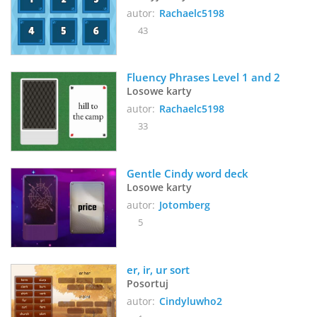
autor:
Rachaelc5198
43
Fluency Phrases Level 1 and 2
Losowe karty
autor:
Rachaelc5198
33
Gentle Cindy word deck
Losowe karty
autor:
Jotomberg
5
er, ir, ur sort
Posortuj
autor:
Cindyluwho2