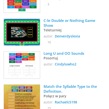
3
C-le Double or Nothing Game 
Show
Teleturniej
autor:
Denverdyslexia
16
Long U and OO Sounds
Posortuj
autor:
Cindyluwho2
Match the Syllable Type to the 
Definition. 
Połącz w pary
autor:
Rachaelc5198
15