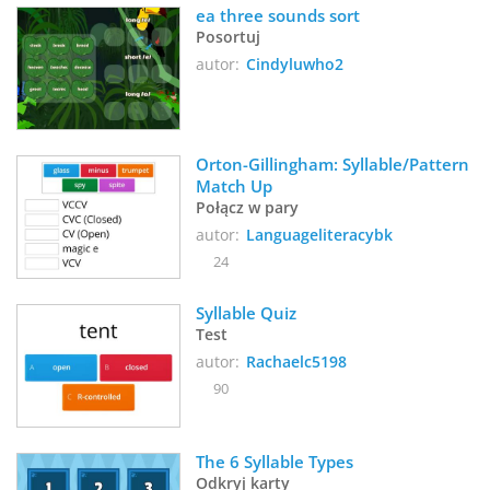
ea three sounds sort
Posortuj
autor:
Cindyluwho2
Orton-Gillingham: Syllable/Pattern 
Match Up
Połącz w pary
autor:
Languageliteracybk
24
Syllable Quiz 
Test
autor:
Rachaelc5198
90
The 6 Syllable Types
Odkryj karty