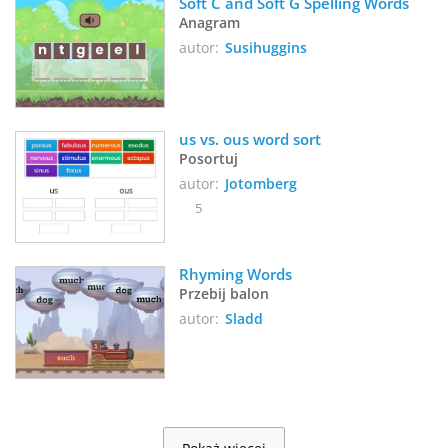
Soft C and Soft G Spelling Words
Anagram
autor:
Susihuggins
us vs. ous word sort
Posortuj
autor:
Jotomberg
5
Rhyming Words
Przebij balon
autor:
Sladd