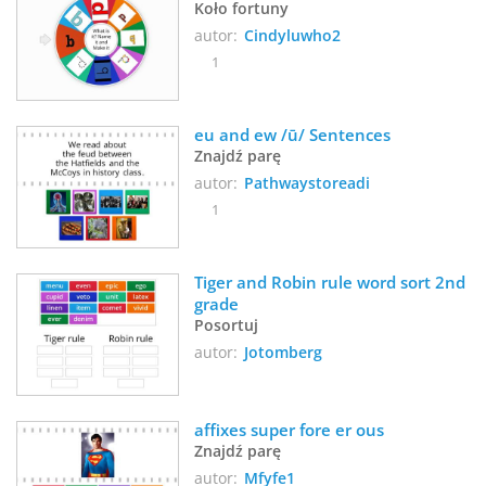
Koło fortuny
autor:
Cindyluwho2
1
eu and ew /ū/ Sentences
Znajdź parę
autor:
Pathwaystoreadi
1
Tiger and Robin rule word sort 2nd 
grade
Posortuj
autor:
Jotomberg
affixes super fore er ous
Znajdź parę
autor:
Mfyfe1