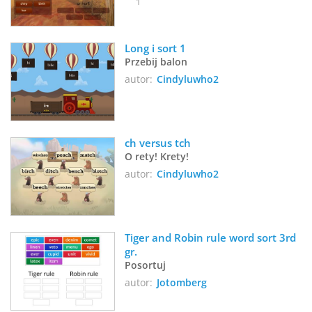
1
Long i sort 1
Przebij balon
autor:
Cindyluwho2
ch versus tch
O rety! Krety!
autor:
Cindyluwho2
Tiger and Robin rule word sort 3rd 
gr.
Posortuj
autor:
Jotomberg