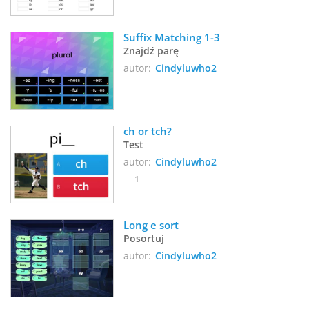
Suffix Matching 1-3
Znajdź parę
autor:
Cindyluwho2
ch or tch?
Test
autor:
Cindyluwho2
1
Long e sort
Posortuj
autor:
Cindyluwho2