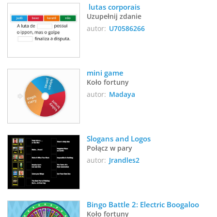
 lutas corporais
Uzupełnij zdanie
autor:
U70586266
mini game
Koło fortuny
autor:
Madaya
Slogans and Logos
Połącz w pary
autor:
Jrandles2
Bingo Battle 2: Electric Boogaloo
Koło fortuny