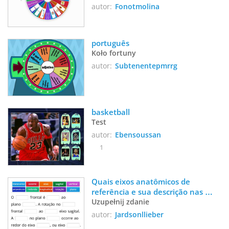
autor:
Fonotmolina
português
Koło fortuny
autor:
Subtenentepmrrg
basketball
Test
autor:
Ebensoussan
1
Quais eixos anatômicos de 
referência e sua descrição nas 
posições corretas:
Uzupełnij zdanie
autor:
Jardsonllieber