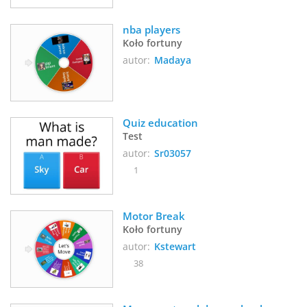
nba players
Koło fortuny
autor:
Madaya
Quiz education
Test
autor:
Sr03057
1
Motor Break
Koło fortuny
autor:
Kstewart
38