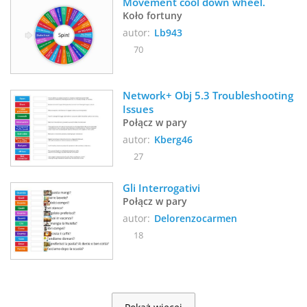
Movement cool down wheel.
Koło fortuny
autor:
Lb943
70
Network+ Obj 5.3 Troubleshooting 
Issues
Połącz w pary
autor:
Kberg46
27
Gli Interrogativi
Połącz w pary
autor:
Delorenzocarmen
18