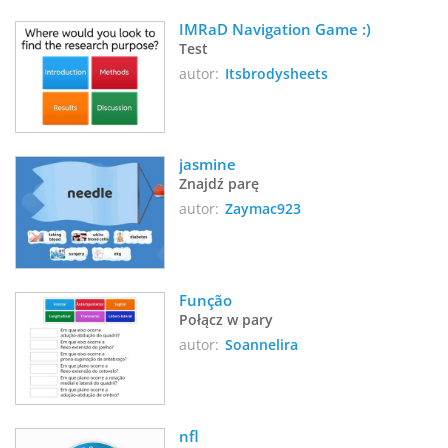
IMRaD Navigation Game :)
Test
autor:
Itsbrodysheets
jasmine
Znajdź parę
autor:
Zaymac923
Função
Połącz w pary
autor:
Soannelira
nfl