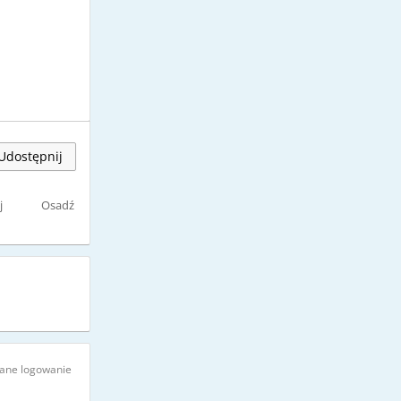
Udostępnij
j
Osadź
ne logowanie