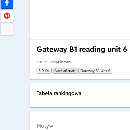
Gateway B1 reading unit 6
autor:
Gmarie2505
5-9 Кл.
Английский
Gateway B1 Unit 6
Tabela rankingowa
Motyw