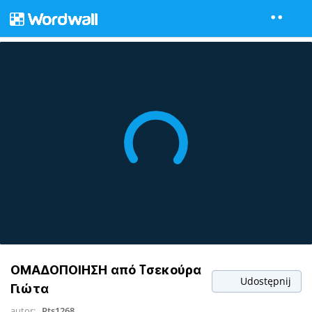
ΟΜΑΔΟΠΟΙΗΣΗ από Tσεκούρα
Udostępnij
Γιώτα
autor:
Pts1268