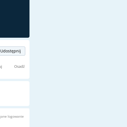
Udostępnij
uj
Osadź
ane logowanie