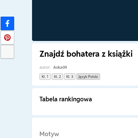
Znajdź bohatera z książki
autor:
Aska09
Kl. 1
Kl. 2
Kl. 3
Język Polski
Tabela rankingowa
Motyw