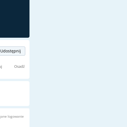
Udostępnij
uj
Osadź
ane logowanie