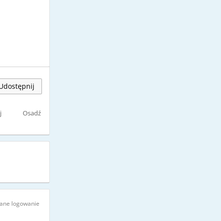
Udostępnij
j
Osadź
ne logowanie