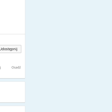
Udostępnij
j
Osadź