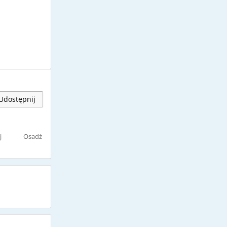
Udostępnij
j
Osadź