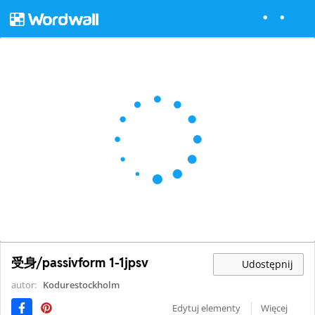
受身/passivform 1-1jpsv
Udostępnij
autor:
Kodurestockholm
Edytuj elementy
Więcej