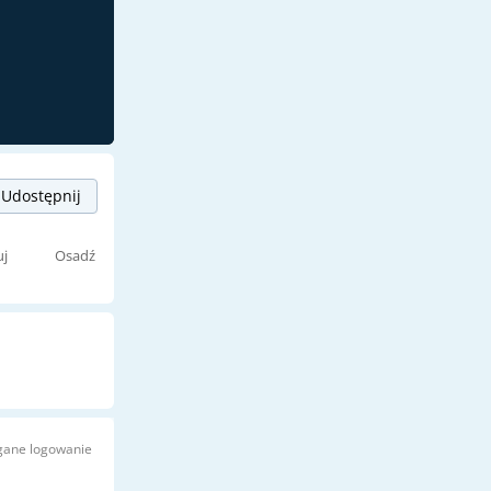
Udostępnij
uj
Osadź
ane logowanie