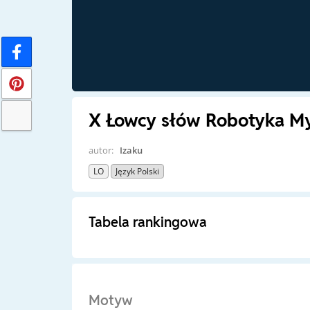
X Łowcy słów Robotyka My
autor:
Izaku
LO
Język Polski
Tabela rankingowa
Motyw