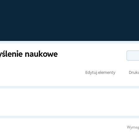
ślenie naukowe
Edytuj elementy
Druk
Wymag