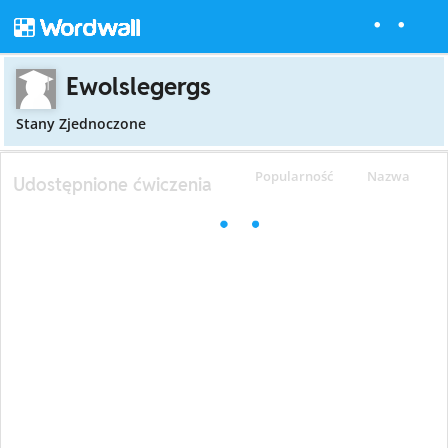
Ewolslegergs
Stany Zjednoczone
Popularność
Nazwa
Udostępnione ćwiczenia