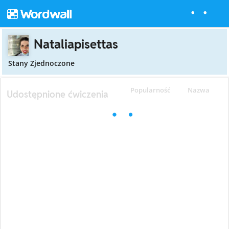
Nataliapisettas
Stany Zjednoczone
Popularność
Nazwa
Udostępnione ćwiczenia