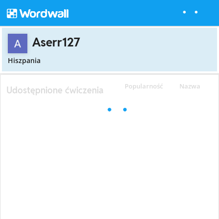
Aserr127
Hiszpania
Popularność
Nazwa
Udostępnione ćwiczenia