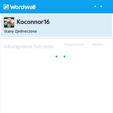
Koconnor16
Stany Zjednoczone
Popularność
Nazwa
Udostępnione ćwiczenia