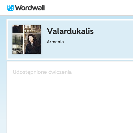
Valardukalis
Armenia
Udostępnione ćwiczenia