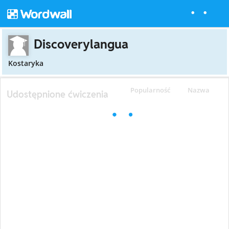
Discoverylangua
Kostaryka
Popularność
Nazwa
Udostępnione ćwiczenia