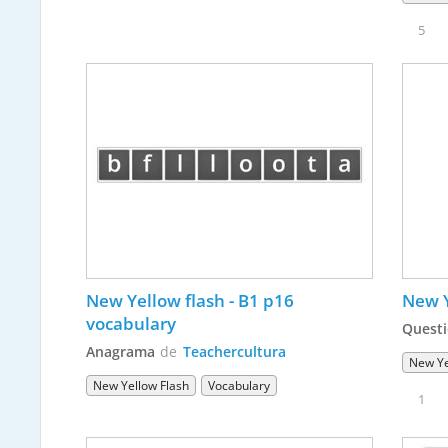
5
New Yellow flash - B1 p16 
New Y
vocabulary
Questi
Anagrama
de
Teachercultura
New Ye
New Yellow Flash
Vocabulary
1