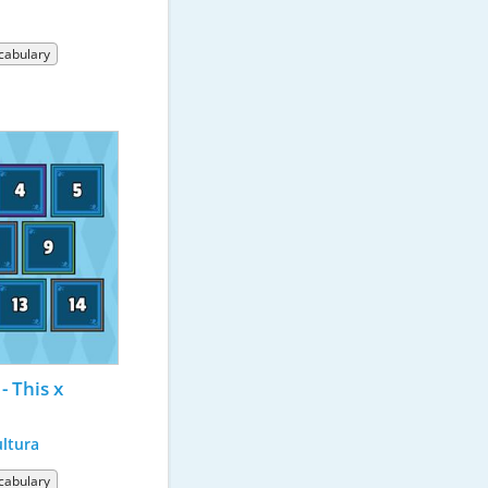
cabulary
 This x 
ltura
cabulary