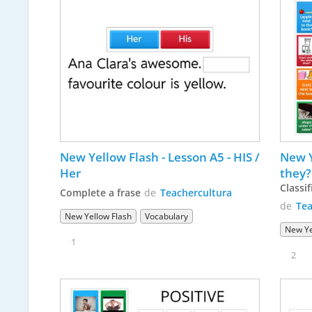
New Yellow Flash - Lesson A5 - HIS / 
New Ye
Her
they?
Classi
Complete a frase
de
Teachercultura
de
Tea
New Yellow Flash
Vocabulary
New Ye
1
2