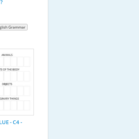
e?
glish Grammar
UE - C4 - 