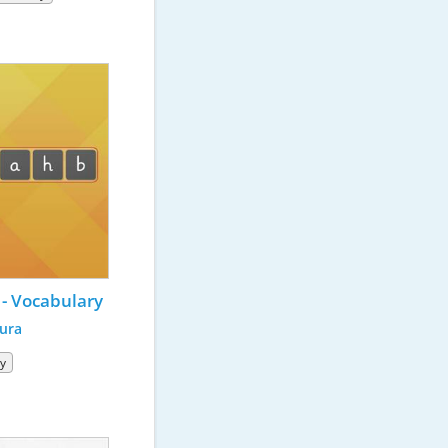
 - Vocabulary
tura
ry