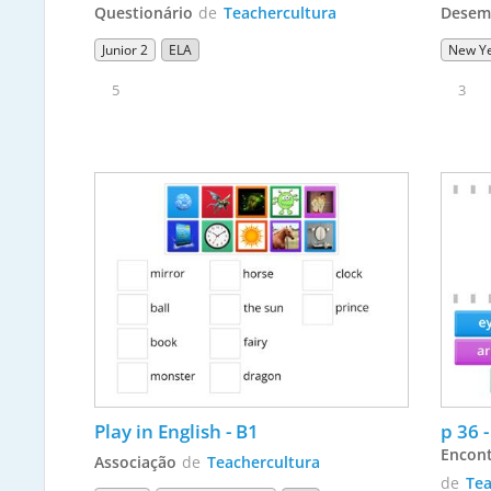
Questionário
de
Teachercultura
Desem
Junior 2
ELA
New Ye
5
3
Play in English - B1
Encon
Associação
de
Teachercultura
de
Tea