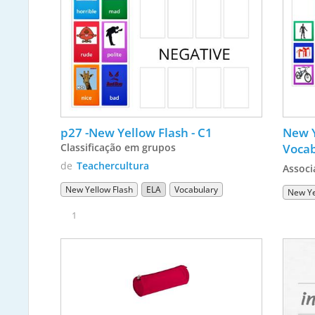
p27 -New Yellow Flash - C1  
New Y
Classificação em grupos
Voca
de
Teachercultura
Associ
New Yellow Flash
ELA
Vocabulary
New Ye
1