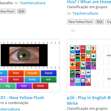
this? / What are thes
baralhe
de
Teachercultura
Classificação em grupos
llow Flash
ELA
de
Teachercultura
New Yellow Flash
ELA
En
15
p 36 - D1 - New Yellow Flash 
p26 - Play in English BL
tre a combinação
Write
Classificação em grupos
chercultura