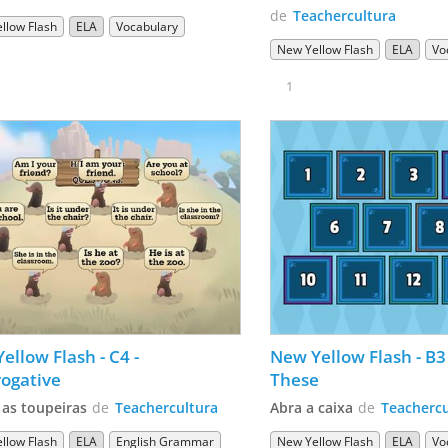
de
Teachercultura
llow Flash
ELA
Vocabulary
New Yellow Flash
ELA
Vo
1
ellow Flash - C4 - 
New Yellow Flash - B3 -
rogative
These
 as toupeiras
de
Teachercultura
Abra a caixa
de
Teachercu
llow Flash
ELA
English Grammar
New Yellow Flash
ELA
Vo