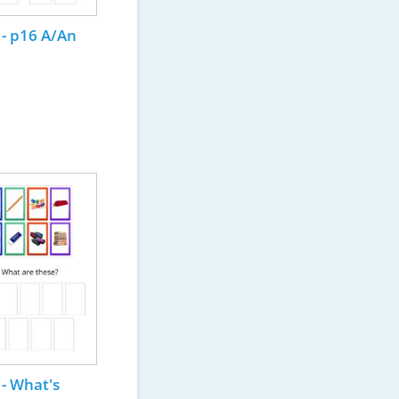
 - p16 A/An
- What's 