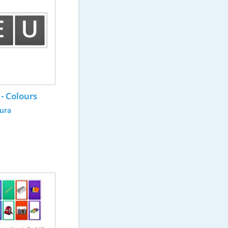
 - Colours
tura