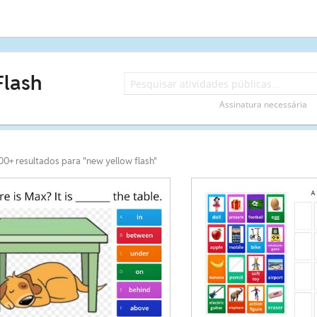
Flash
Assinatura necessária
00+ resultados para "new yellow flash"