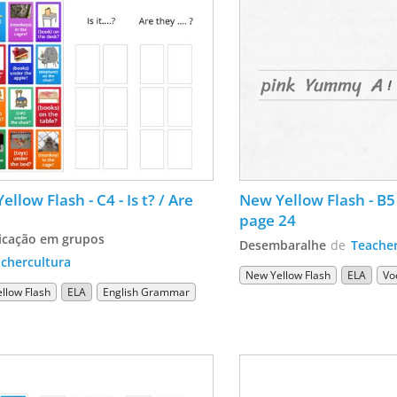
llow Flash - C4 - Is t? / Are 
New Yellow Flash - B5
page 24
ficação em grupos
Desembaralhe
de
Teacher
chercultura
New Yellow Flash
ELA
Vo
llow Flash
ELA
English Grammar