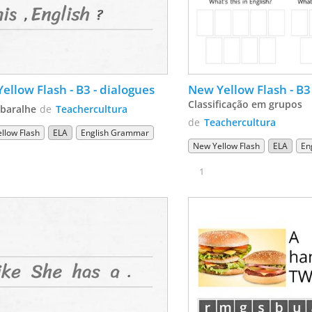
ellow Flash - B3 - dialogues
New Yellow Flash - B3 
Classificação em grupos
baralhe
de
Teachercultura
de
Teachercultura
llow Flash
ELA
English Grammar
New Yellow Flash
ELA
En
1