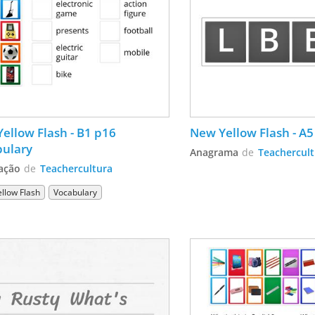
ellow Flash - B1 p16 
New Yellow Flash - A5
bulary
Anagrama
de
Teachercul
ação
de
Teachercultura
llow Flash
Vocabulary