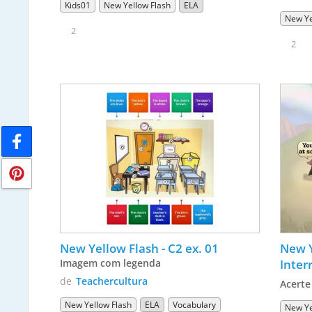
Kids01
New Yellow Flash
ELA
New Ye
2
2
New Yellow Flash - C2 ex. 01
New Y
Imagem com legenda
Inter
de
Teachercultura
Acerte
New Yellow Flash
ELA
Vocabulary
New Ye