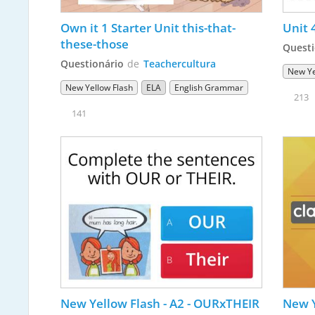
Own it 1 Starter Unit this-that-
these-those
Questi
Questionário
de
Teachercultura
New Ye
New Yellow Flash
ELA
English Grammar
213
141
New Yellow Flash - A2 - OURxTHEIR
New Y