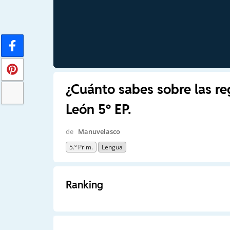
¿Cuánto sabes sobre las re
León 5º EP.
de
Manuvelasco
5.º Prim.
Lengua
Ranking