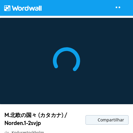
M.北欧の国々 (カタカナ) /
Compartilhar
Norden.1-2svjp
de
Kodurestockholm