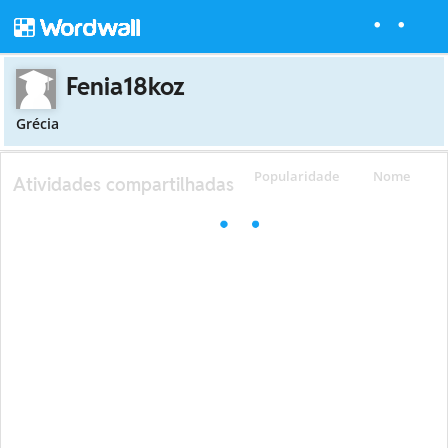
Fenia18koz
Grécia
Popularidade
Nome
Atividades compartilhadas