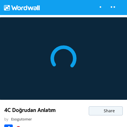
4C Doğrudan Anlatım
Share
by
Esogutomer