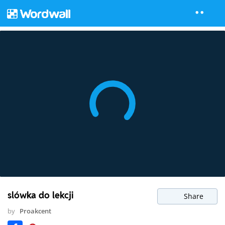
slówka do lekcji
Share
by
Proakcent