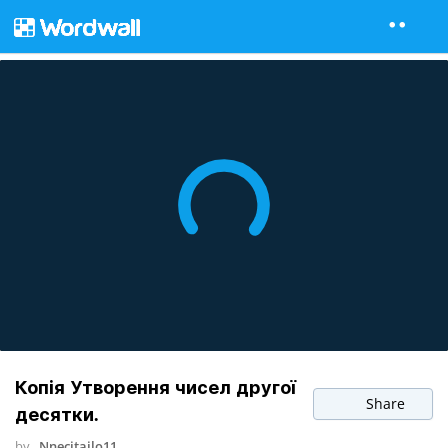
Копія Утворення чисел другої
Share
десятки.
by
Nnecitajlo11