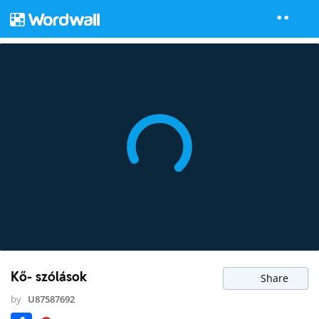
Kő- szólások
Share
by
U87587692