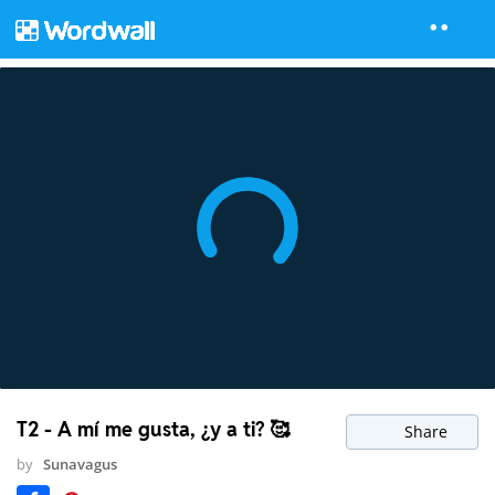
T2 - A mí me gusta, ¿y a ti? 🥰
Share
by
Sunavagus