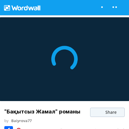
"Бақытсыз Жамал" романы
Share
by
Baiyrova77