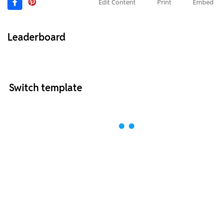
Edit Content
Print
Embed
Leaderboard
Switch template