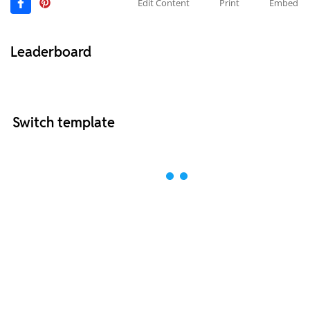
Edit Content
Print
Embed
Leaderboard
Switch template