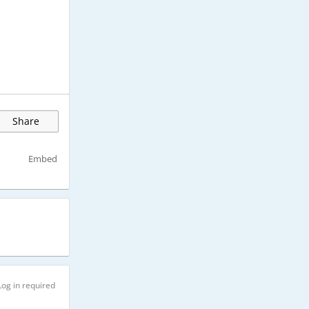
Share
Embed
Log in required