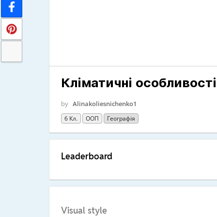
Кліматичні особливості 
by
Alinakoliesnichenko1
6 Кл.
ООП
Географія
Leaderboard
Visual style