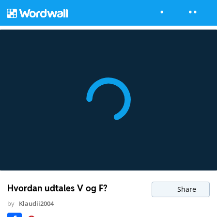
Hvordan udtales V og F?
Share
by
Klaudii2004