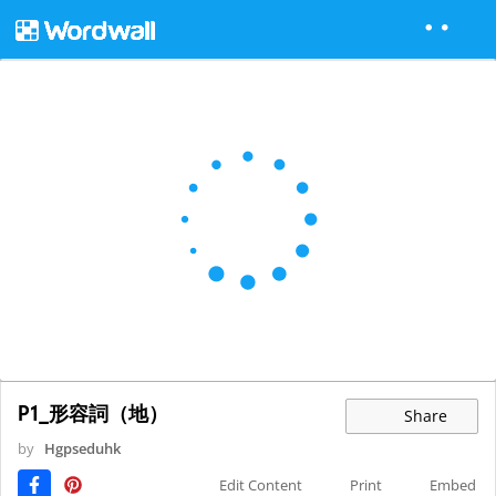
P1_形容詞（地）
Share
by
Hgpseduhk
Edit Content
Print
Embed