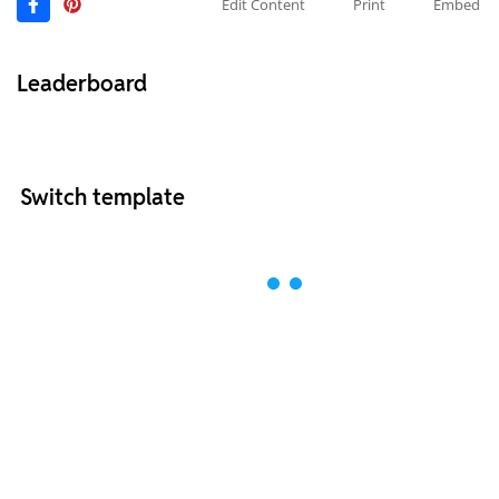
Edit Content
Print
Embed
Leaderboard
Switch template