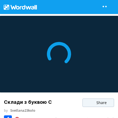
Склади з буквою С
Share
by
Svetlana23kolo