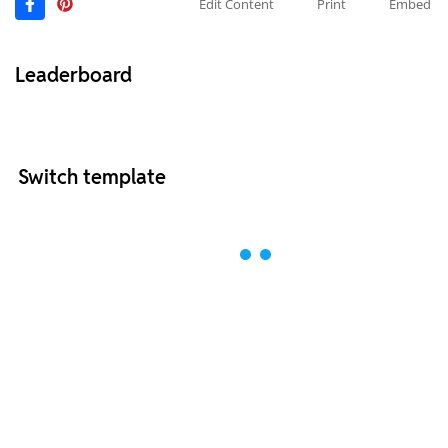
Edit Content
Print
Embed
Leaderboard
Switch template