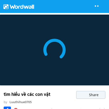
tìm hiểu về các con vật
Share
by
Luuthihue0705