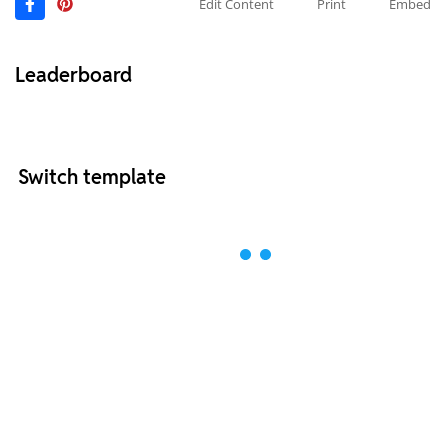
Edit Content
Print
Embed
Leaderboard
Switch template