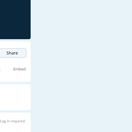
Share
t
Embed
Log in required