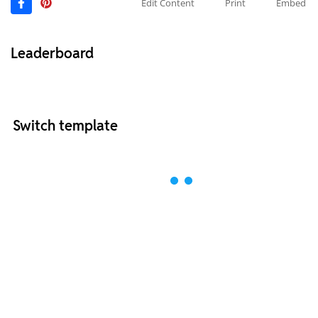
Edit Content
Print
Embed
Leaderboard
Switch template