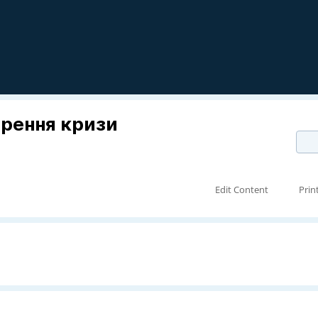
трення кризи
Edit Content
Prin