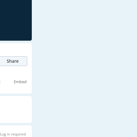
Share
t
Embed
Log in required