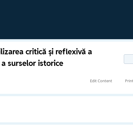
izarea critică şi reflexivă a
 a surselor istorice
Edit Content
Prin