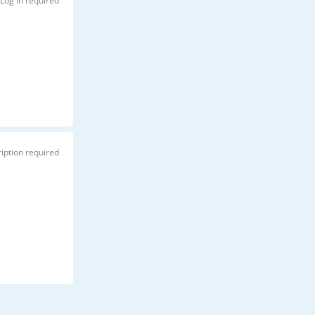
Log in required
iption required