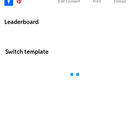
Edit Content
Print
Embed
Leaderboard
Switch template