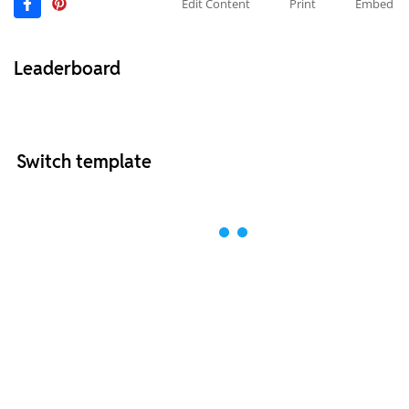
Edit Content
Print
Embed
Leaderboard
Switch template