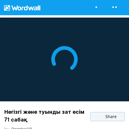
Негізгі және туынды зат есім
Share
71 сабақ
by
Qwertyui10